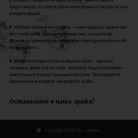
2.
Изберете профила на Вашата халка – вижте нашите
предложения, поставете различните варианти на пръста си и
изберете Вашия.
3.
Изберете ширина на профила – няма нужда да гадаете как
би стояла халка, широка например 6мм, на ръката Ви.
Можете да премерите различните мостри и да решите коя Ви
пасва идеално.
4.
Изберете повърхността на Вашата халка – идеално
полирана, фино или по-грубо матирана. Бъдете различни –
вижте нашите изящно гравирани рисунки. Заповядайте в
магазина ни и изберете най-доброто за Вас.
Останалото е наша грижа!
Copyright 2026 Duo Jewellery