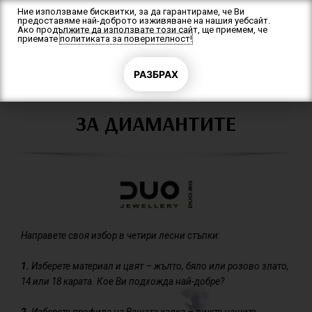
Skip
Ние използваме бисквитки, за да гарантираме, че Ви
предоставяме най-доброто изживяване на нашия уебсайт.
to
Ако продължите да използвате този сайт, ще приемем, че
content
приемате
политиката за поверителност!
F
a
c
e
РАЗБРАХ
b
o
o
k
-
ЗА ДИАМАНТИТЕ
f
Направете своя избор в четири лесни стъпки:
1.
Изберете материал и цвят – жълто, бяло или розово злато,
14 или 18 карата. Кое Ви подхожда най-добре?