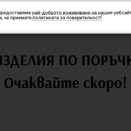
Бул. „Патриарх Евтимий“ 25
Понеделник – Петък 13
 предоставяме най-доброто изживяване на нашия уебсайт
м, че приемате
политиката за поверителност!
НАЧАЛО
КОНТАКТИ
МАГАЗИН
ИЗДЕЛИЯ ПО ПОРЪЧ
Очаквайте скоро!