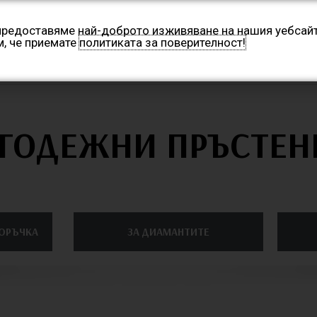
Бул. „Патриарх Евтимий“ 25
Понеделник – Петък 13
 предоставяме най-доброто изживяване на нашия уебсайт
м, че приемате
политиката за поверителност!
НАЧАЛО
КОНТАКТИ
МАГАЗИН
ГОДЕЖНИ ПРЪСТЕН
ПОРЪЧКА
ЗА ДИАМАНТИТЕ