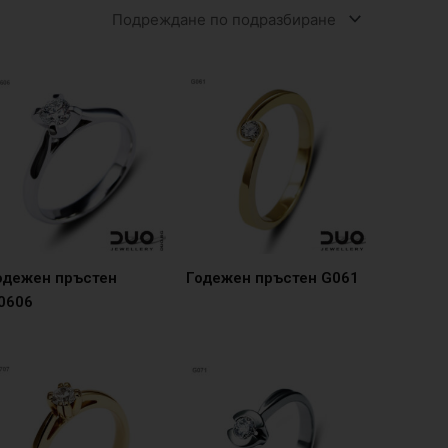
одежен пръстен
Годежен пръстен G061
0606