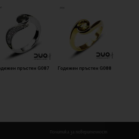
одежен пръстен G087
Годежен пръстен G088
Политика за поверителност