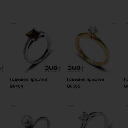
Годежен пръстен
Годежен пръстен
Г
G0404
G0505
G