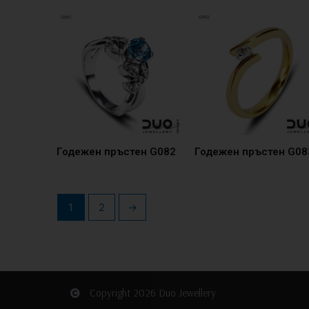
Годежен пръстен G082
Годежен пръстен G08
1
2
→
Copyright 2026 Duo Jewellery