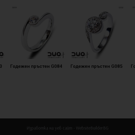
3
Годежен пръстен G084
Годежен пръстен G085
Г
Изработка на уеб сайт - WebsiteBuilderBG