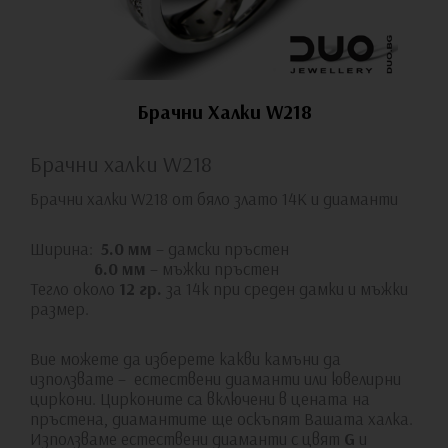
Брачни Халки W218
Брачни халки W218
Брачни халки W218 от бяло злато 14К и диаманти
Ширина:
5.0 мм
– дамски пръстен
6.0 мм
– мъжки пръстен
Тегло около
12 гр.
за 14к при среден дамки и мъжки
размер.
Вие можете да изберете какви камъни да
използвате – естествени диаманти или ювелирни
циркони. Цирконите са включени в цената на
пръстена, диамантите ще оскъпят Вашата халка.
Използваме естествени диаманти с цвят
G
и