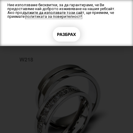
Skip
Ние използваме бисквитки, за да гарантираме, че Ви
предоставяме най-доброто изживяване на нашия уебсайт.
to
Ако продължите да използвате този сайт, ще приемем, че
content
приемате
политиката за поверителност!
F
a
c
e
b
РАЗБРАХ
Начало
/
Брачни халки
/ Брачни халки W218
o
o
k
-
f