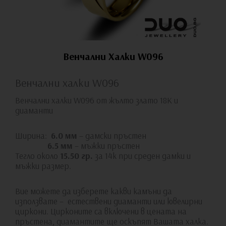
Венчални Халки W096
Венчални халки W096
Венчални халки W096 от жълто злато 18К и
диаманти
Ширина:
6.0 мм
– дамски пръстен
6.5 мм
– мъжки пръстен
Тегло около
15.50 гр.
за 14к при среден дамки и
мъжки размер.
Вие можете да изберете какви камъни да
използвате – естествени диаманти или ювелирни
циркони. Цирконите са включени в цената на
пръстена, диамантите ще оскъпят Вашата халка.