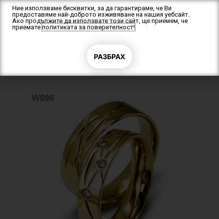
Skip
Ние използваме бисквитки, за да гарантираме, че Ви
предоставяме най-доброто изживяване на нашия уебсайт.
to
Ако продължите да използвате този сайт, ще приемем, че
content
приемате
политиката за поверителност!
F
a
c
e
b
РАЗБРАХ
Начало
/
Брачни халки
/ Венчални халки W096
o
o
k
-
f