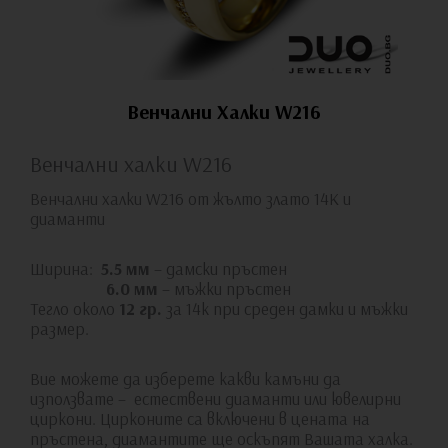
Венчални Халки W216
Венчални халки W216
Венчални халки W216 от жълто злато 14К и
диаманти
Ширина:
5.5 мм
– дамски пръстен
6.0 мм
– мъжки пръстен
Тегло около
12 гр.
за 14к при среден дамки и мъжки
размер.
Вие можете да изберете какви камъни да
използвате – естествени диаманти или ювелирни
циркони. Цирконите са включени в цената на
пръстена, диамантите ще оскъпят Вашата халка.