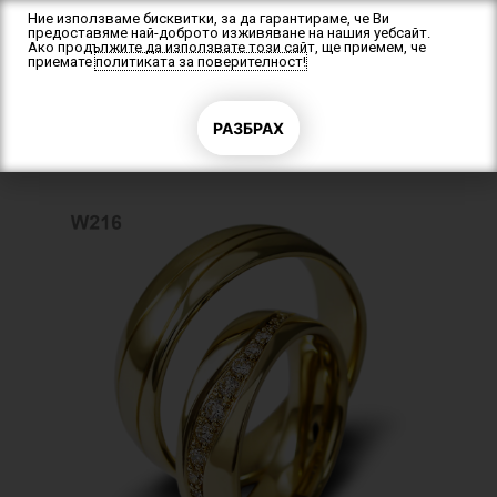
Skip
Ние използваме бисквитки, за да гарантираме, че Ви
предоставяме най-доброто изживяване на нашия уебсайт.
to
Ако продължите да използвате този сайт, ще приемем, че
content
приемате
политиката за поверителност!
F
a
c
e
b
РАЗБРАХ
Начало
/
Брачни халки
/ Венчални халки W216
o
o
k
-
f